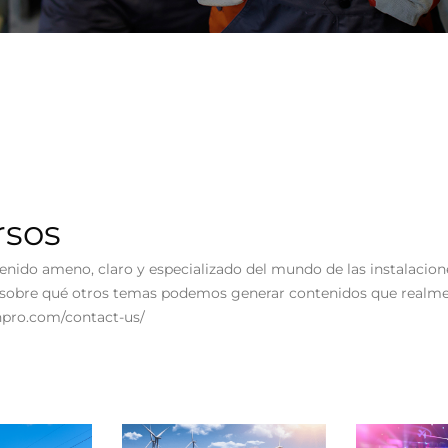
rsos
enido ameno, claro y especializado del mundo de las instalacione
s sobre qué otros temas podemos generar contenidos que realm
anpro.com/contact-us/