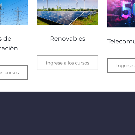
s de
Renovables
Telecomu
icación
Ingrese a los cursos
Ingrese 
os cursos