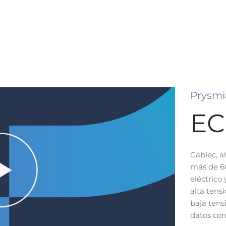
Prysm
E
Cablec, a
más de 60
eléctrico
alta tens
baja tens
datos con