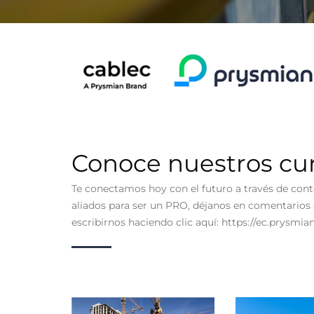
Conoce nuestros cu
Te conectamos hoy con el futuro a través de cont
aliados para ser un PRO, déjanos en comentario
escribirnos haciendo clic aquí: https://ec.prysmi