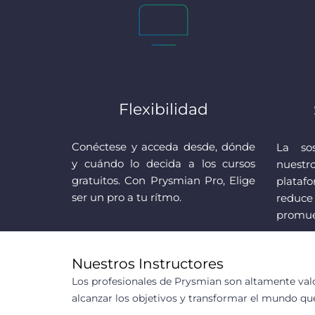
Flexibilidad
Conéctese y acceda desde, dónde
La sos
y cuándo lo decida a los cursos
nuestr
gratuitos. Con Prysmian Pro, Elige
plata
ser un pro a tu rítmo.
reduce
promue
Nuestros Instructores
Los profesionales de Prysmian son altamente valo
alcanzar los objetivos y transformar el mundo qu