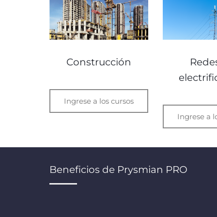
Construcción
Rede
electrif
Ingrese a los cursos
Ingrese a l
Beneficios de Prysmian PRO