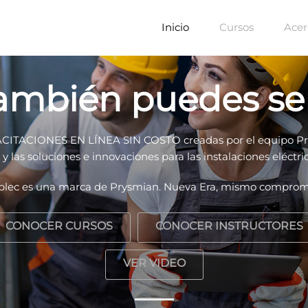
Inicio
Cursos
Acer
también puedes ser
APACITACIONES EN LÍNEA SIN COSTO creadas por el equipo Pry
y las soluciones e innovaciones para las instalaciones eléct
blec es una marca de Prysmian. Nueva Era, mismo comprom
CONOCER CURSOS
CONOCER INSTRUCTORES
VER VIDEO