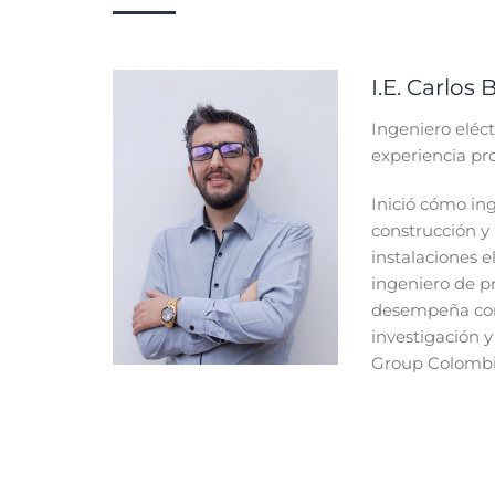
I.E. Carlos
Ingeniero eléc
experiencia pro
Inició cómo in
construcción 
instalaciones e
ingeniero de p
desempeña com
investigación y
Group Colombi